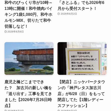
和牛のびっくり市が10時～
「さとふる」でも2026年6
13時に開催！和牛焼肉バイ
月から受付スタート！
キング1袋1,080円、和牛ホ
2026年8月2日
ルモンMIX、切りたて和牛
切落しなど！
2026年8月6日
鹿児之橋どこまででき
【閉店】ニッケパークタウ
た？ 加古川の新しい橋を
ンの「神戸レタス加古川
「送り出す」工事を見てき
店」が6/28（日）をもって
ました【2026年7月26日時
閉店してた【1階レディー
点】
スファッション】
2026年8月2日
2026年8月2日