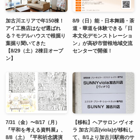
加古川エリアで年150棟！
8/9（日）能・日本舞踊・茶
アイ工務店はなぜ選ばれ
道・華道を体験できる「日
る？モデルハウスで根掘り
本文化デモンストレーショ
葉掘り聞いてきた
ン」が高砂市曽根地域交流
【8/29（土）2棟目オープ
センターで開催！
ン】
7/31（金）〜8/17（月）
【移転】ヘアサロン ヴィオ
『平和を考える資料展』、
ラ 加古川店(viola)が移転し
8/8（土）『平和祈念講演
て、8/1より加古川駅南のサ