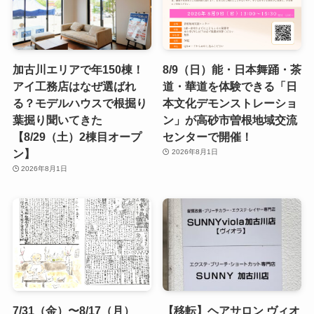
加古川エリアで年150棟！
8/9（日）能・日本舞踊・茶
アイ工務店はなぜ選ばれ
道・華道を体験できる「日
る？モデルハウスで根掘り
本文化デモンストレーショ
葉掘り聞いてきた
ン」が高砂市曽根地域交流
【8/29（土）2棟目オープ
センターで開催！
ン】
2026年8月1日
2026年8月1日
7/31（金）〜8/17（月）
【移転】ヘアサロン ヴィオ