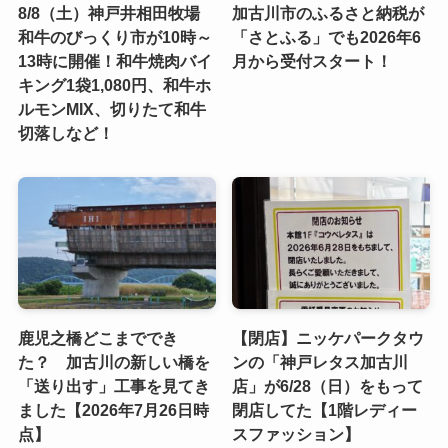
8/8（土）神戸井相田牧場
加古川市のふるさと納税が
和牛のびっくり市が10時～
「さとふる」でも2026年6
13時に開催！和牛焼肉バイ
月から受付スタート！
キング1袋1,080円、和牛ホ
ルモンMIX、切りたて和牛
切落しなど！
鹿児之橋どこまででき
【閉店】ニッケパークタウ
た？ 加古川の新しい橋を
ンの「神戸レタス加古川
「送り出す」工事を見てき
店」が6/28（日）をもって
ました【2026年7月26日時
閉店してた【1階レディー
点】
スファッション】