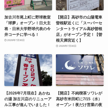
加古川市尾上町に野球教室
【開店】高砂市の山陽電車
「球夢」オープン！日大主
曽根駅近くに「スーパーセ
将・日米大学野球代表の今
ンタートライアル高砂曽根
井コーチに学べる！
店」がオープン予定！【曽
根天満宮近く】
2026年7月30日
2026年7月30日
【2026年7月現在】あかね
【開店】不純喫茶ソワレが
の湯 加古川店のリニューア
高砂市米田町に7/15（水）
ル工事が進んでいました！
オープン！夜だけ営業の夜