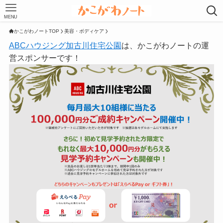
MENU
かこがわノートTOP
美容・ボディケア
ABCハウジング加古川住宅公園
は、かこがわノートの運
営スポンサーです！