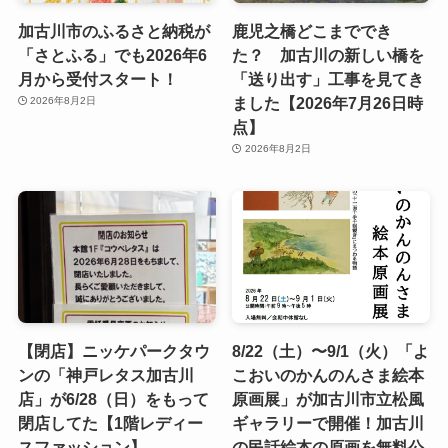
加古川市のふるさと納税が
鹿児之橋どこまででき
「さとふる」でも2026年6
た？ 加古川の新しい橋を
月から受付スタート！
「送り出す」工事を見てき
ました【2026年7月26日時
2026年8月2日
点】
2026年8月2日
【閉店】ニッケパークタウ
8/22（土）〜9/1（火）「よ
ンの「神戸レタス加古川
こおいのかんのんさま絵本
店」が6/28（日）をもって
原画展」が加古川市立松風
閉店してた【1階レディー
ギャラリーで開催！加古川
スファッション】
の民話絵本の原画を無料公