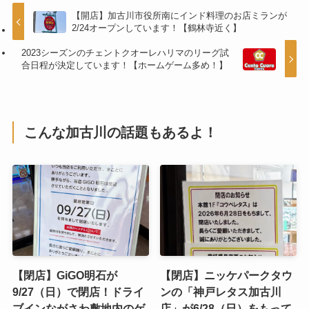
【開店】加古川市役所南にインド料理のお店ミランが
2/24オープンしています！【鶴林寺近く】
2023シーズンのチェントクオーレハリマのリーグ試
合日程が決定しています！【ホームゲーム多め！】
こんな加古川の話題もあるよ！
【閉店】GiGO明石が
【閉店】ニッケパークタウ
9/27（日）で閉店！ドライ
ンの「神戸レタス加古川
ブインながさわ敷地内のゲ
店」が6/28（日）をもって