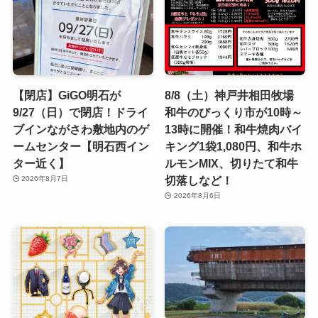
【閉店】GiGO明石が
8/8（土）神戸井相田牧場
9/27（日）で閉店！ドライ
和牛のびっくり市が10時～
ブインながさわ敷地内のゲ
13時に開催！和牛焼肉バイ
ームセンター【明石西イン
キング1袋1,080円、和牛ホ
ター近く】
ルモンMIX、切りたて和牛
切落しなど！
2026年8月7日
2026年8月6日