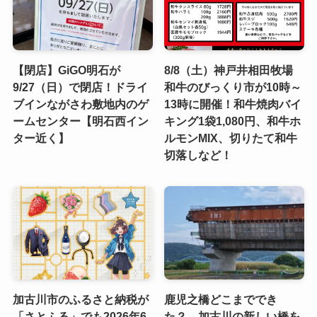
【閉店】GiGO明石が
8/8（土）神戸井相田牧場
9/27（日）で閉店！ドライ
和牛のびっくり市が10時～
ブインながさわ敷地内のゲ
13時に開催！和牛焼肉バイ
ームセンター【明石西イン
キング1袋1,080円、和牛ホ
ター近く】
ルモンMIX、切りたて和牛
切落しなど！
加古川市のふるさと納税が
鹿児之橋どこまででき
「さとふる」でも2026年6
た？ 加古川の新しい橋を