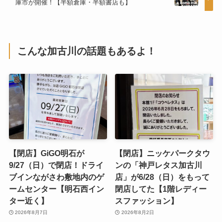
庫市が開催！【半額倉庫・半額書店も】
こんな加古川の話題もあるよ！
【閉店】GiGO明石が
【閉店】ニッケパークタウ
9/27（日）で閉店！ドライ
ンの「神戸レタス加古川
ブインながさわ敷地内のゲ
店」が6/28（日）をもって
ームセンター【明石西イン
閉店してた【1階レディー
ター近く】
スファッション】
2026年8月7日
2026年8月2日