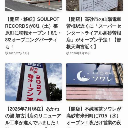
【開店・移転】SOULPOT
【開店】高砂市の山陽電車
RECORDSが8/1（土）篠
曽根駅近くに「スーパーセ
原町に移転オープン！8/1・
ンタートライアル高砂曽根
8/2オープニングパーティ
店」がオープン予定！【曽
も！
根天満宮近く】
2026年7月31日
2026年7月30日
【2026年7月現在】あかね
【開店】不純喫茶ソワレが
の湯 加古川店のリニューア
高砂市米田町に7/15（水）
ル工事が進んでいました！
オープン！夜だけ営業の夜