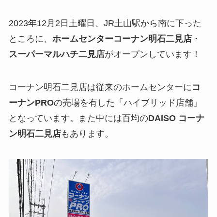
2023年12月2日土曜日、JR土山駅から南に下った
ところに、
ホームセンターコーナン明石二見店
・
スーパーマルハチ二見店
がオープンしています！
コーナン明石二見店は従来のホームセンターに
コ
ーナンPRO
の売場を有した「ハイブリッド店舗」
となっています。また中には百均の
DAISO コーナ
ン明石二見店
もあります。