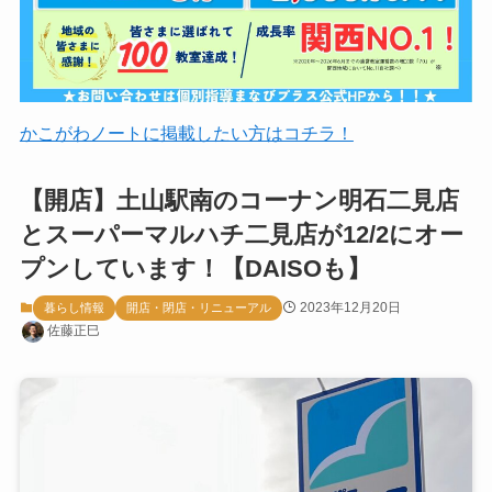
かこがわノートに掲載したい方はコチラ！
【開店】土山駅南のコーナン明石二見店
とスーパーマルハチ二見店が12/2にオー
プンしています！【DAISOも】
2023年12月20日
暮らし情報
開店・閉店・リニューアル
佐藤正巳