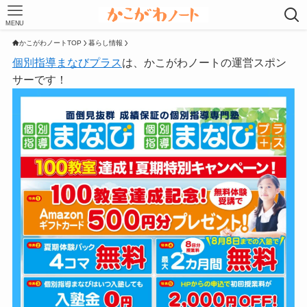
MENU
かこがわノートTOP
暮らし情報
個別指導まなびプラス
は、かこがわノートの運営スポン
サーです！