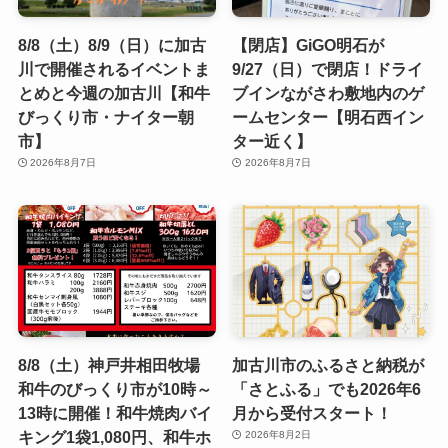
8/8（土）8/9（日）に加古
【閉店】GiGO明石が
川で開催されるイベントま
9/27（日）で閉店！ドライ
とめと今週の加古川【和牛
ブインながさわ敷地内のゲ
びっくり市・ナイター朝
ームセンター【明石西イン
市】
ター近く】
2026年8月7日
2026年8月7日
8/8（土）神戸井相田牧場
加古川市のふるさと納税が
和牛のびっくり市が10時～
「さとふる」でも2026年6
13時に開催！和牛焼肉バイ
月から受付スタート！
キング1袋1,080円、和牛ホ
2026年8月2日