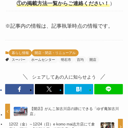
①の掲載方法一覧からご連絡ください！
）
※記事内の情報は、記事執筆時点の情報です。
暮らし情報
開店・閉店・リニューアル
スーパー
ホームセンター
明石市
百均
開店
シェアしてあの人に知らせよう
【開店】がんこ加古川店の跡にできる「ゆず庵加古川
店」
12/22（金）～12/24（日）⁡e komo mai志方店にて倉