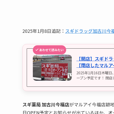
2025年1月8日追記：
スギドラッグ加古川今福
あわせて読みたい
【開店】スギドラ
【閉店したマルア
2025年1月16日木
ープン予定です！ 閉店
スギ薬局 加古川今福店
がマルアイ今福店跡
日OPEN予定とお知らせが出ているほか、