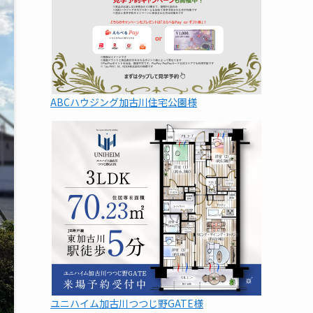
ABCハウジング加古川住宅公園様
ユニハイム加古川つつじ野GATE様