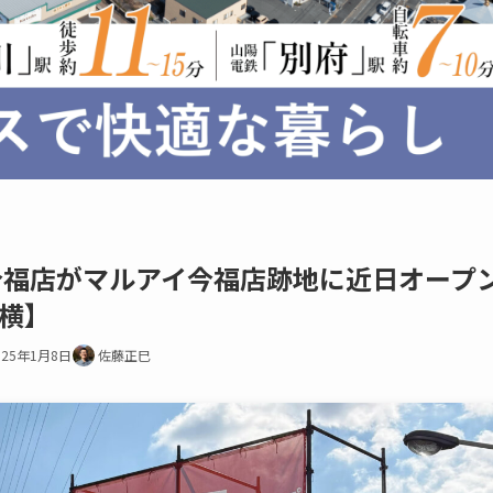
今福店がマルアイ今福店跡地に近日オープ
横】
025年1月8日
佐藤正巳