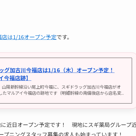
店は1/16オープン予定
です。
ッグ加古川今福店は1/16（木）オープン予定！
イ今福店跡】
曜日、山陽新幹線沿い尾上町今福に、スギドラッグ加古川今福店がオ
したマルアイ今福店の跡地です（明姫幹線の南備後店から店名変...
地に近日オープン予定です！ 現地にスギ薬局グループ
オープニングスタッフ募集の求人も始まっています！