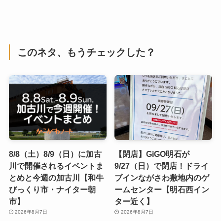
このネタ、もうチェックした？
8/8（土）8/9（日）に加古
【閉店】GiGO明石が
川で開催されるイベントま
9/27（日）で閉店！ドライ
とめと今週の加古川【和牛
ブインながさわ敷地内のゲ
びっくり市・ナイター朝
ームセンター【明石西イン
市】
ター近く】
2026年8月7日
2026年8月7日