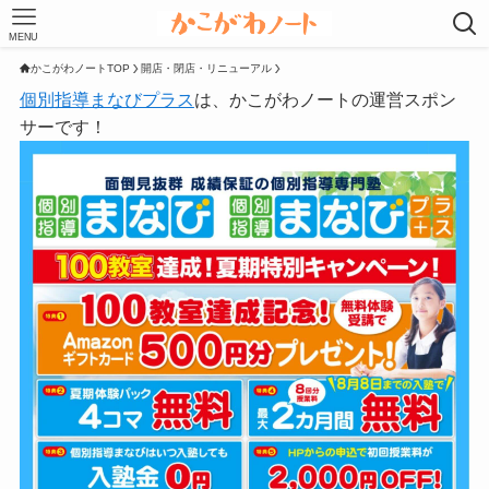
MENU
かこがわノートTOP
開店・閉店・リニューアル
個別指導まなびプラス
は、かこがわノートの運営スポン
サーです！