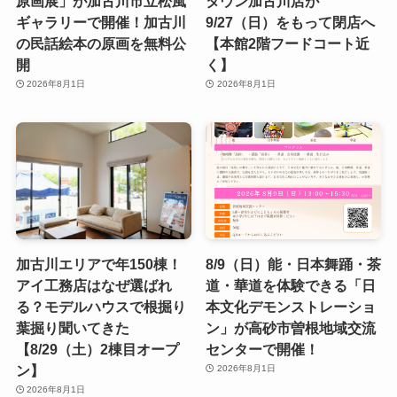
原画展」が加古川市立松風
タウン加古川店が
ギャラリーで開催！加古川
9/27（日）をもって閉店へ
の民話絵本の原画を無料公
【本館2階フードコート近
開
く】
2026年8月1日
2026年8月1日
加古川エリアで年150棟！
8/9（日）能・日本舞踊・茶
アイ工務店はなぜ選ばれ
道・華道を体験できる「日
る？モデルハウスで根掘り
本文化デモンストレーショ
葉掘り聞いてきた
ン」が高砂市曽根地域交流
【8/29（土）2棟目オープ
センターで開催！
ン】
2026年8月1日
2026年8月1日