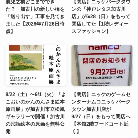
鹿児之橋どこまででき
【閉店】ニッケパークタウ
た？ 加古川の新しい橋を
ンの「神戸レタス加古川
「送り出す」工事を見てき
店」が6/28（日）をもって
ました【2026年7月26日時
閉店してた【1階レディー
点】
スファッション】
8/22（土）〜9/1（火）「よ
【閉店】ニッケのゲームセ
こおいのかんのんさま絵本
ンターナムコニッケパーク
原画展」が加古川市立松風
タウン加古川店が
ギャラリーで開催！加古川
9/27（日）をもって閉店へ
の民話絵本の原画を無料公
【本館2階フードコート近
開
く】