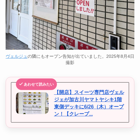
ヴェルジュ
の隣にもオープン告知が出ていました。2025年8月4日
撮影
あわせて読みたい
【開店】スイーツ専門店ヴェル
ジェが加古川ヤマトヤシキ1階
東側デッキに6/26（木）オープ
ン！【クレープ...