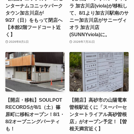
ンターナムコニッケパーク
ラ 加古川店(viola)が移転し
タウン加古川店が
て、8/1より加古川駅南のサ
9/27（日）をもって閉店へ
ニー加古川店がサニーヴィ
【本館2階フードコート近
オラ 加古川店
く】
(SUNNYviola)に。
2026年8月1日
2026年7月31日
【開店・移転】SOULPOT
【開店】高砂市の山陽電車
RECORDSが8/1（土）篠
曽根駅近くに「スーパーセ
原町に移転オープン！8/1・
ンタートライアル高砂曽根
8/2オープニングパーティ
店」がオープン予定！【曽
も！
根天満宮近く】