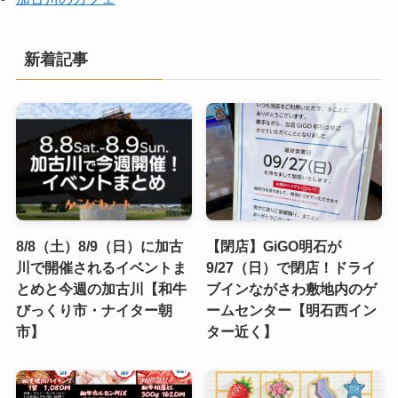
新着記事
8/8（土）8/9（日）に加古
【閉店】GiGO明石が
川で開催されるイベントま
9/27（日）で閉店！ドライ
とめと今週の加古川【和牛
ブインながさわ敷地内のゲ
びっくり市・ナイター朝
ームセンター【明石西イン
市】
ター近く】