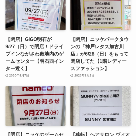
【閉店】GiGO明石が
【閉店】ニッケパークタウ
9/27（日）で閉店！ドライ
ンの「神戸レタス加古川
ブインながさわ敷地内のゲ
店」が6/28（日）をもって
ームセンター【明石西イン
閉店してた【1階レディー
ター近く】
スファッション】
2026年8月7日
2026年8月2日
【閉店】ニッケのゲームセ
【移転】ヘアサロン ヴィオ