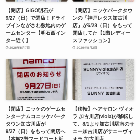
【閉店】GiGO明石が
【閉店】ニッケパークタウ
9/27（日）で閉店！ドライ
ンの「神戸レタス加古川
ブインながさわ敷地内のゲ
店」が6/28（日）をもって
ームセンター【明石西イン
閉店してた【1階レディー
ター近く】
スファッション】
2026年8月7日
2026年8月2日
【閉店】ニッケのゲームセ
【移転】ヘアサロン ヴィオ
ンターナムコニッケパーク
ラ 加古川店(viola)が移転し
タウン加古川店が
て、8/1より加古川駅南のサ
9/27（日）をもって閉店へ
ニー加古川店がサニーヴィ
【本館2階フードコート近
オラ 加古川店