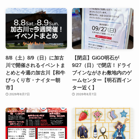
8/8（土）8/9（日）に加古
【閉店】GiGO明石が
川で開催されるイベントま
9/27（日）で閉店！ドライ
とめと今週の加古川【和牛
ブインながさわ敷地内のゲ
びっくり市・ナイター朝
ームセンター【明石西イン
市】
ター近く】
2026年8月7日
2026年8月7日