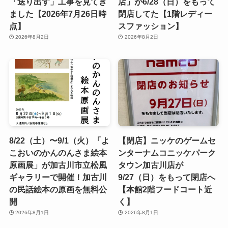
「送り出す」工事を見てき
店」が6/28（日）をもって
ました【2026年7月26日時
閉店してた【1階レディー
点】
スファッション】
2026年8月2日
2026年8月2日
8/22（土）〜9/1（火）「よ
【閉店】ニッケのゲームセ
こおいのかんのんさま絵本
ンターナムコニッケパーク
原画展」が加古川市立松風
タウン加古川店が
ギャラリーで開催！加古川
9/27（日）をもって閉店へ
の民話絵本の原画を無料公
【本館2階フードコート近
開
く】
2026年8月1日
2026年8月1日