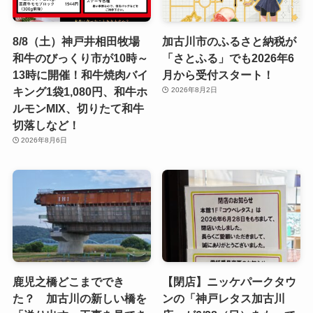
8/8（土）神戸井相田牧場
加古川市のふるさと納税が
和牛のびっくり市が10時～
「さとふる」でも2026年6
13時に開催！和牛焼肉バイ
月から受付スタート！
キング1袋1,080円、和牛ホ
2026年8月2日
ルモンMIX、切りたて和牛
切落しなど！
2026年8月6日
鹿児之橋どこまででき
【閉店】ニッケパークタウ
た？ 加古川の新しい橋を
ンの「神戸レタス加古川