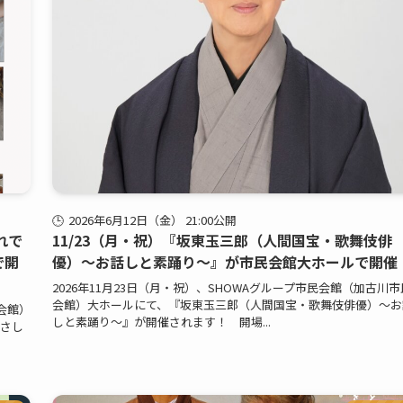
2026年6月12日（金） 21:00公開
ゃれで
11/23（月・祝）『坂東玉三郎（人間国宝・歌舞伎俳
で開
優）～お話しと素踊り～』が市民会館大ホールで開催
2026年11月23日（月・祝）、SHOWAグループ市民会館（加古川市
会館）大ホールにて、『坂東玉三郎（人間国宝・歌舞伎俳優）～お
民会館）
しと素踊り～』が開催されます！ 開場...
やさし