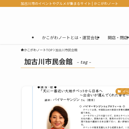
加古川市のイベントやグルメが集まるサイト | かこがわノート
かこがわノートとは・運営会社
開店・閉店
かこがわノートTOP
加古川市民会館
加古川市民会館
– tag –
イベ