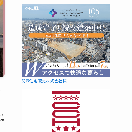
ト
関西住宅販売株式会社様
グ
・
YO
本作