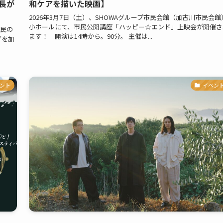
長が
和ケアを描いた映画】
2026年3月7日（土）、SHOWAグループ市民会館（加古川市民会館
小ホールにて、市民公開講座「ハッピー☆エンド」上映会が開催さ
市民の
ます！ 開演は14時から。90分。 主催は...
グを加
ント
イベン