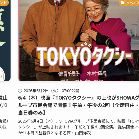
ント
イベン
2026年6月2日（火） 07:00公開
鏡止
6/4（木）映画『TOKYOタクシー』の上映がSHOWA
（加
ループ市民会館で開催！午前・午後の2回【全席自由
当日券のみ】
民会館）
2026年6月4日（木）、SHOWAグループ市民会館にて、映画『TOK
の世
タクシー』が上映されます！ 午前と午後の2回公演。 提供画像 
が91本目の監督作となる名匠・山田洋次...