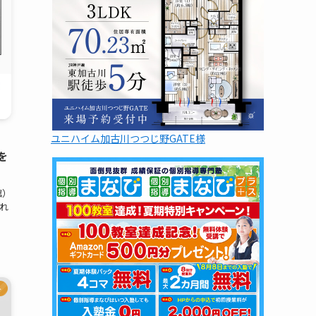
ユニハイム加古川つつじ野GATE様
を
館）
れ
ト