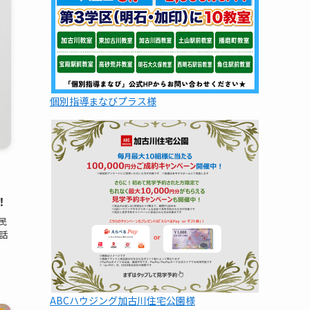
個別指導まなびプラス様
！
民
話
ABCハウジング加古川住宅公園様