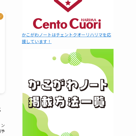
ト
かこがわノートはチェントクオーリハリマを応
援しています！
ス
リン
演予