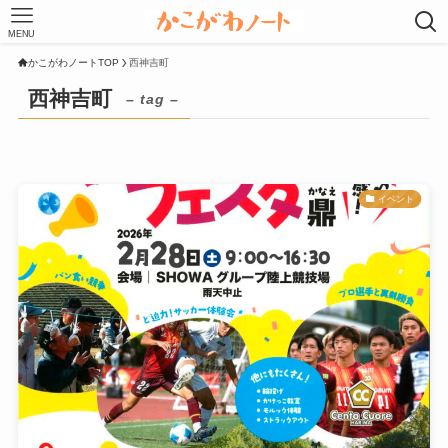
MENU
かこがわノートTOP
西神吉町
西神吉町
– tag –
イベント