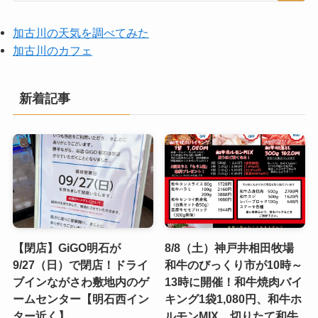
加古川の天気を調べてみた
加古川のカフェ
新着記事
【閉店】GiGO明石が
8/8（土）神戸井相田牧場
9/27（日）で閉店！ドライ
和牛のびっくり市が10時～
ブインながさわ敷地内のゲ
13時に開催！和牛焼肉バイ
ームセンター【明石西イン
キング1袋1,080円、和牛ホ
ター近く】
ルモンMIX、切りたて和牛