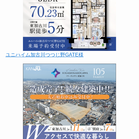
ユニハイム加古川つつじ野GATE様