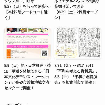
タウン加古川店が
る？モデルハウスで根掘り
9/27（日）をもって閉店へ
葉掘り聞いてきた
【本館2階フードコート近
【8/29（土）2棟目オープ
く】
ン】
8/9（日）能・日本舞踊・茶
7/31（金）〜8/17（月）
道・華道を体験できる「日
『平和を考える資料展』、
本文化デモンストレーショ
8/8（土）『平和祈念講演
ン」が高砂市曽根地域交流
会』を加古川市で開催！
センターで開催！