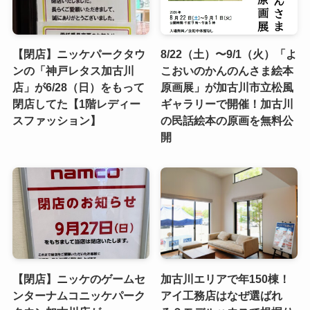
【閉店】ニッケパークタウ
8/22（土）〜9/1（火）「よ
ンの「神戸レタス加古川
こおいのかんのんさま絵本
店」が6/28（日）をもって
原画展」が加古川市立松風
閉店してた【1階レディー
ギャラリーで開催！加古川
スファッション】
の民話絵本の原画を無料公
開
【閉店】ニッケのゲームセ
加古川エリアで年150棟！
ンターナムコニッケパーク
アイ工務店はなぜ選ばれ