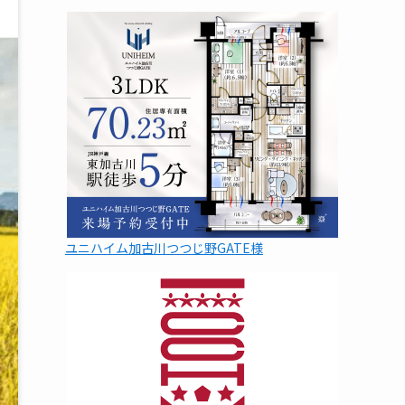
ユニハイム加古川つつじ野GATE様