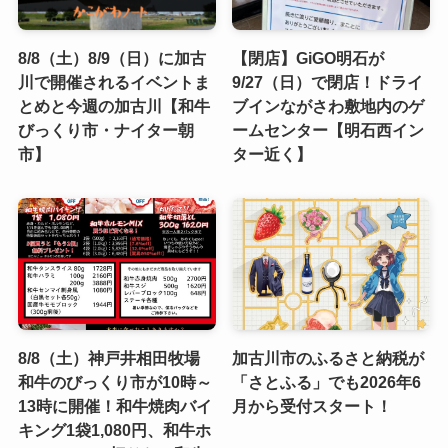
8/8（土）8/9（日）に加古
【閉店】GiGO明石が
川で開催されるイベントま
9/27（日）で閉店！ドライ
とめと今週の加古川【和牛
ブインながさわ敷地内のゲ
びっくり市・ナイター朝
ームセンター【明石西イン
市】
ター近く】
8/8（土）神戸井相田牧場
加古川市のふるさと納税が
和牛のびっくり市が10時～
「さとふる」でも2026年6
13時に開催！和牛焼肉バイ
月から受付スタート！
キング1袋1,080円、和牛ホ