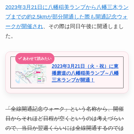
2023年3月21日に八幡稲美ランプから八幡三木ラン
プまでの約2.5kmが部分開通した際も開通記念ウォ
ークが開催され
、その際は同日午後に開通しまし
た。
あわせて読みたい
2023年3月21日（火・祝）に東
播磨道の八幡稲美ランプ～八幡
三木ランプが開通！
「全線開通記念ウォーク」という名称から、開催
日からそれほど日程が空くというのは考えづらい
ので、当日か翌週くらいには全線開通するのでは