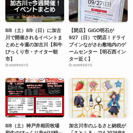
8/8（土）8/9（日）に加古
【閉店】GiGO明石が
川で開催されるイベントま
9/27（日）で閉店！ドライ
とめと今週の加古川【和牛
ブインながさわ敷地内のゲ
びっくり市・ナイター朝
ームセンター【明石西イン
市】
ター近く】
2026年8月7日
2026年8月7日
8/8（土）神戸井相田牧場
加古川市のふるさと納税が
和牛のびっくり市が10時～
「さとふる」でも2026年6