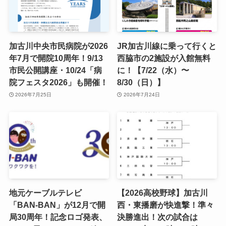
加古川中央市民病院が2026
JR加古川線に乗って行くと
年7月で開院10周年！9/13
西脇市の2施設が入館無料
市民公開講座・10/24「病
に！【7/22（水）〜
院フェスタ2026」も開催！
8/30（日）】
2026年7月25日
2026年7月24日
地元ケーブルテレビ
【2026高校野球】加古川
「BAN-BAN」が12月で開
西・東播磨が快進撃！準々
局30周年！記念ロゴ発表、
決勝進出！次の試合は