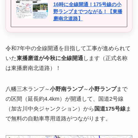
16時に全線開通！175号線の小
野ランプまでつながる！【東播
磨南北道路】
令和7年中の全線開通を目指して工事が進められて
いた
東播磨道が今秋に全線開通
します（正式名称
は東播磨南北道路）！
八幡三木ランプ～
小野南ランプ
～
小野ランプ
まで
の区間（延長約4.4km）が開通して、国道2号線
（加古川中央ジャンクション）から
国道175号線
ま
で無料の自動車専用道路がつながります。