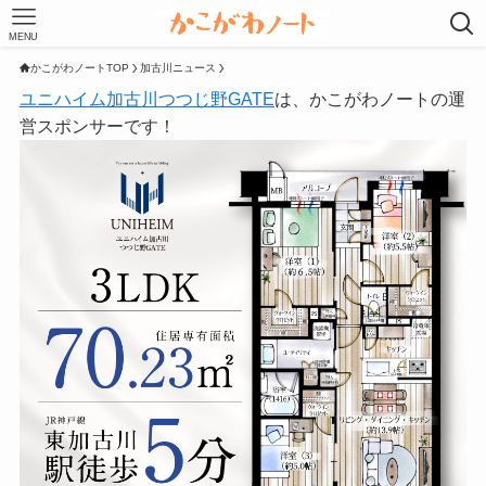
MENU
かこがわノートTOP
加古川ニュース
ユニハイム加古川つつじ野GATE
は、かこがわノートの運
営スポンサーです！