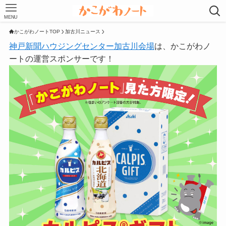
MENU
かこがわノートTOP
加古川ニュース
神戸新聞ハウジングセンター加古川会場
は、かこがわノ
ートの運営スポンサーです！