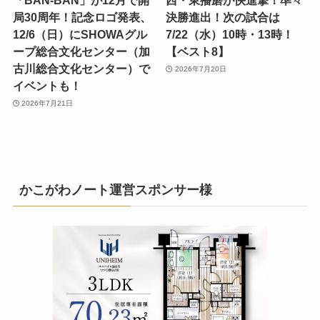
「BAN-BAN」が12月で開
西・東播磨が快進撃！準々
局30周年！記念ロゴ発表、
決勝進出！次の試合は
12/6（日）にSHOWAグル
7/22（水）10時・13時！
ープ総合文化センター（加
【ベスト8】
古川総合文化センター）で
2026年7月20日
イベントも！
2026年7月21日
かこがわノート運営スポンサー様