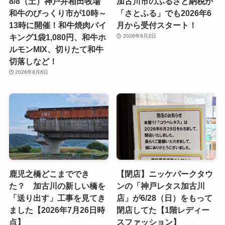
8/8（土）神戸井相田牧場
加古川市のふるさと納税が
和牛のびっくり市が10時～
「さとふる」でも2026年6
13時に開催！和牛焼肉バイ
月から受付スタート！
キング1袋1,080円、和牛ホ
2026年8月2日
ルモンMIX、切りたて和牛
切落しなど！
2026年8月6日
鹿児之橋どこまででき
【閉店】ニッケパークタウ
た？ 加古川の新しい橋を
ンの「神戸レタス加古川
「送り出す」工事を見てき
店」が6/28（日）をもって
ました【2026年7月26日時
閉店してた【1階レディー
点】
スファッション】