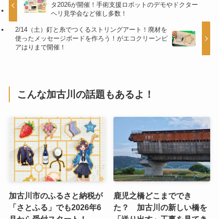
タ2026が開催！手術支援ロボットのデモやドクター
ヘリ見学会など催し多数！
2/14（土）釘と糸でつくるストリングアート！廃材を
使ったメッセージボードを作ろう！がエコクリーンピ
アはりまで開催！
こんな加古川の話題もあるよ！
加古川市のふるさと納税が
鹿児之橋どこまででき
「さとふる」でも2026年6
た？ 加古川の新しい橋を
月から受付スタート！
「送り出す」工事を見てき