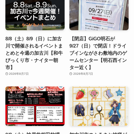
8/8（土）8/9（日）に加古
【閉店】GiGO明石が
川で開催されるイベントま
9/27（日）で閉店！ドライ
とめと今週の加古川【和牛
ブインながさわ敷地内のゲ
びっくり市・ナイター朝
ームセンター【明石西イン
市】
ター近く】
2026年8月7日
2026年8月7日