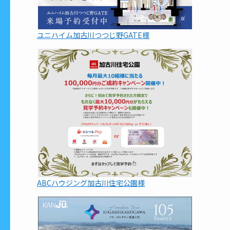
ユニハイム加古川つつじ野GATE様
ABCハウジング加古川住宅公園様