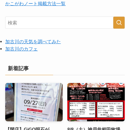
かこがわノート掲載方法一覧
加古川の天気を調べてみた
加古川のカフェ
新着記事
【閉店】GiGO明石が
8/8（土）神戸井相田牧場