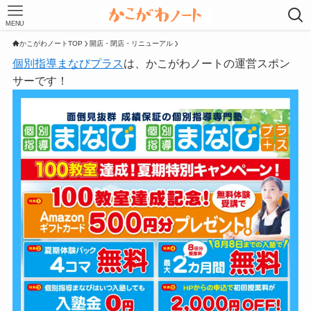
MENU
かこがわノートTOP
開店・閉店・リニューアル
個別指導まなびプラス
は、かこがわノートの運営スポン
サーです！