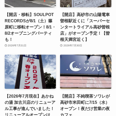
【開店・移転】SOULPOT
【開店】高砂市の山陽電車
RECORDSが8/1（土）篠
曽根駅近くに「スーパーセ
原町に移転オープン！8/1・
ンタートライアル高砂曽根
8/2オープニングパーティ
店」がオープン予定！【曽
も！
根天満宮近く】
2026年7月31日
2026年7月30日
【2026年7月現在】あかね
【開店】不純喫茶ソワレが
の湯 加古川店のリニューア
高砂市米田町に7/15（水）
ル工事が進んでいました！
オープン！夜だけ営業の夜
リニューアルオープンは
カフェ