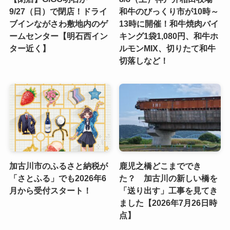
9/27（日）で閉店！ドライ
和牛のびっくり市が10時～
ブインながさわ敷地内のゲ
13時に開催！和牛焼肉バイ
ームセンター【明石西イン
キング1袋1,080円、和牛ホ
ター近く】
ルモンMIX、切りたて和牛
切落しなど！
加古川市のふるさと納税が
鹿児之橋どこまででき
「さとふる」でも2026年6
た？ 加古川の新しい橋を
月から受付スタート！
「送り出す」工事を見てき
ました【2026年7月26日時
点】