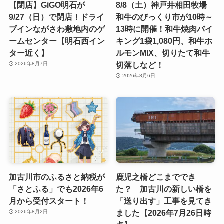
【閉店】GiGO明石が
8/8（土）神戸井相田牧場
9/27（日）で閉店！ドライ
和牛のびっくり市が10時～
ブインながさわ敷地内のゲ
13時に開催！和牛焼肉バイ
ームセンター【明石西イン
キング1袋1,080円、和牛ホ
ター近く】
ルモンMIX、切りたて和牛
切落しなど！
2026年8月7日
2026年8月6日
加古川市のふるさと納税が
鹿児之橋どこまででき
「さとふる」でも2026年6
た？ 加古川の新しい橋を
月から受付スタート！
「送り出す」工事を見てき
ました【2026年7月26日時
2026年8月2日