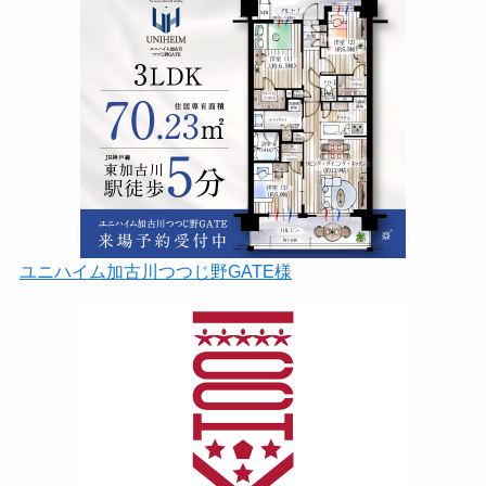
ユニハイム加古川つつじ野GATE様