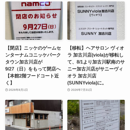
【閉店】ニッケのゲームセ
【移転】ヘアサロン ヴィオ
ンターナムコニッケパーク
ラ 加古川店(viola)が移転し
タウン加古川店が
て、8/1より加古川駅南のサ
9/27（日）をもって閉店へ
ニー加古川店がサニーヴィ
【本館2階フードコート近
オラ 加古川店
く】
(SUNNYviola)に。
2026年8月1日
2026年7月31日