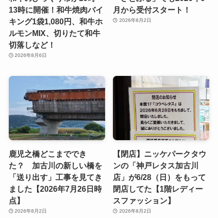
13時に開催！和牛焼肉バイ
月から受付スタート！
キング1袋1,080円、和牛ホ
2026年8月2日
ルモンMIX、切りたて和牛
切落しなど！
2026年8月6日
鹿児之橋どこまででき
【閉店】ニッケパークタウ
た？ 加古川の新しい橋を
ンの「神戸レタス加古川
「送り出す」工事を見てき
店」が6/28（日）をもって
ました【2026年7月26日時
閉店してた【1階レディー
点】
スファッション】
2026年8月2日
2026年8月2日