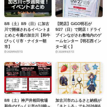
8/8（土）8/9（日）に加古
【閉店】GiGO明石が
川で開催されるイベントま
9/27（日）で閉店！ドライ
とめと今週の加古川【和牛
ブインながさわ敷地内のゲ
びっくり市・ナイター朝
ームセンター【明石西イン
市】
ター近く】
2026年8月7日
2026年8月7日
8/8（土）神戸井相田牧場
加古川市のふるさと納税が
和牛のびっくり市が10時～
「さとふる」でも2026年6