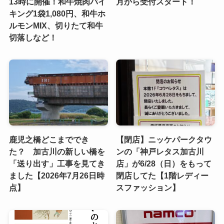
13時に開催！和牛焼肉バイ
月から受付スタート！
キング1袋1,080円、和牛ホ
ルモンMIX、切りたて和牛
切落しなど！
鹿児之橋どこまででき
【閉店】ニッケパークタウ
た？ 加古川の新しい橋を
ンの「神戸レタス加古川
「送り出す」工事を見てき
店」が6/28（日）をもって
ました【2026年7月26日時
閉店してた【1階レディー
点】
スファッション】