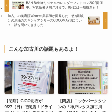
BAN-BANオリジナルカレンダーフォトコン2022開催
中。写真応募〆切7/31まで、8月には一般投票も！
加古川の美容院Wam:の美容師が開発した、敏感肌向
けの馬油のスキンケアシリーズCOCOMAYUについ
て、話を聞いてきました！
こんな加古川の話題もあるよ！
【閉店】GiGO明石が
【閉店】ニッケパークタウ
9/27（日）で閉店！ドライ
ンの「神戸レタス加古川