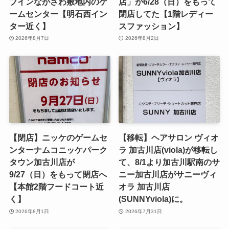
ブインながさわ敷地内のゲ
店」が6/28（日）をもって
ームセンター【明石西イン
閉店してた【1階レディー
ター近く】
スファッション】
2026年8月7日
2026年8月2日
【閉店】ニッケのゲームセ
【移転】ヘアサロン ヴィオ
ンターナムコニッケパーク
ラ 加古川店(viola)が移転し
タウン加古川店が
て、8/1より加古川駅南のサ
9/27（日）をもって閉店へ
ニー加古川店がサニーヴィ
【本館2階フードコート近
オラ 加古川店
く】
(SUNNYviola)に。
2026年8月1日
2026年7月31日