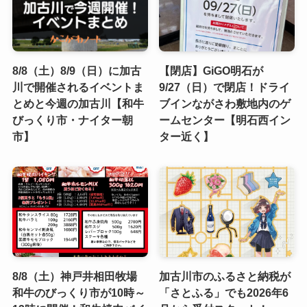
8/8（土）8/9（日）に加古
【閉店】GiGO明石が
川で開催されるイベントま
9/27（日）で閉店！ドライ
とめと今週の加古川【和牛
ブインながさわ敷地内のゲ
びっくり市・ナイター朝
ームセンター【明石西イン
市】
ター近く】
8/8（土）神戸井相田牧場
加古川市のふるさと納税が
和牛のびっくり市が10時～
「さとふる」でも2026年6