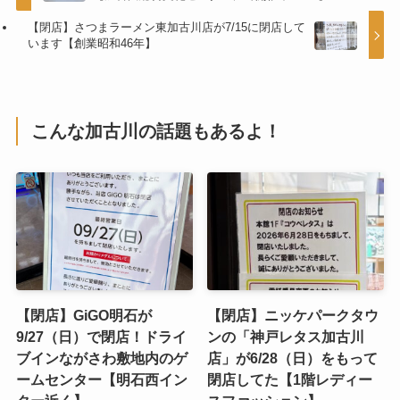
【閉店】さつまラーメン東加古川店が7/15に閉店して
います【創業昭和46年】
こんな加古川の話題もあるよ！
【閉店】GiGO明石が
【閉店】ニッケパークタウ
9/27（日）で閉店！ドライ
ンの「神戸レタス加古川
ブインながさわ敷地内のゲ
店」が6/28（日）をもって
ームセンター【明石西イン
閉店してた【1階レディー