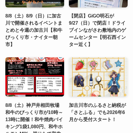
8/8（土）8/9（日）に加古
【閉店】GiGO明石が
川で開催されるイベントま
9/27（日）で閉店！ドライ
とめと今週の加古川【和牛
ブインながさわ敷地内のゲ
びっくり市・ナイター朝
ームセンター【明石西イン
市】
ター近く】
8/8（土）神戸井相田牧場
加古川市のふるさと納税が
和牛のびっくり市が10時～
「さとふる」でも2026年6
13時に開催！和牛焼肉バイ
月から受付スタート！
キング1袋1,080円、和牛ホ