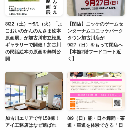
8/22（土）〜9/1（火）「よ
【閉店】ニッケのゲームセ
こおいのかんのんさま絵本
ンターナムコニッケパーク
原画展」が加古川市立松風
タウン加古川店が
ギャラリーで開催！加古川
9/27（日）をもって閉店へ
の民話絵本の原画を無料公
【本館2階フードコート近
開
く】
加古川エリアで年150棟！
8/9（日）能・日本舞踊・茶
アイ工務店はなぜ選ばれ
道・華道を体験できる「日