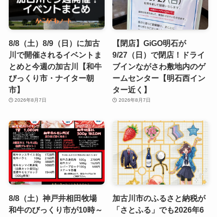
8/8（土）8/9（日）に加古
【閉店】GiGO明石が
川で開催されるイベントま
9/27（日）で閉店！ドライ
とめと今週の加古川【和牛
ブインながさわ敷地内のゲ
びっくり市・ナイター朝
ームセンター【明石西イン
市】
ター近く】
2026年8月7日
2026年8月7日
8/8（土）神戸井相田牧場
加古川市のふるさと納税が
和牛のびっくり市が10時～
「さとふる」でも2026年6