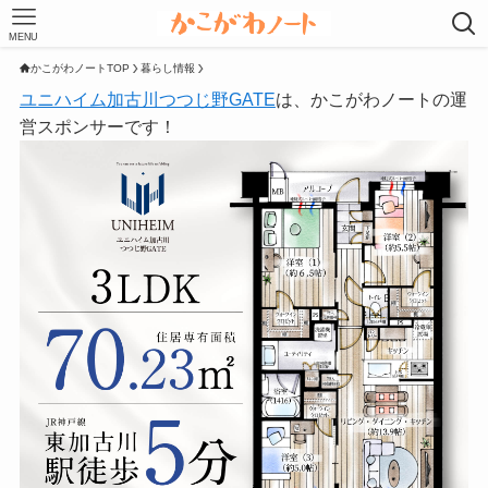
MENU
かこがわノートTOP
暮らし情報
ユニハイム加古川つつじ野GATE
は、かこがわノートの運
営スポンサーです！