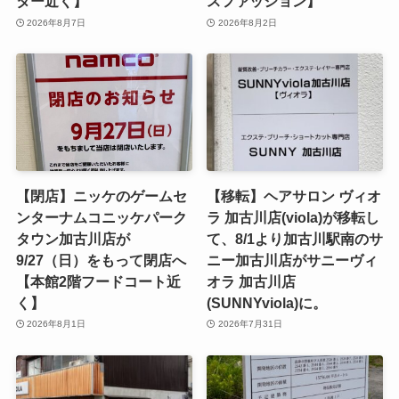
ター近く】
スファッション】
2026年8月7日
2026年8月2日
【閉店】ニッケのゲームセ
【移転】ヘアサロン ヴィオ
ンターナムコニッケパーク
ラ 加古川店(viola)が移転し
タウン加古川店が
て、8/1より加古川駅南のサ
9/27（日）をもって閉店へ
ニー加古川店がサニーヴィ
【本館2階フードコート近
オラ 加古川店
く】
(SUNNYviola)に。
2026年8月1日
2026年7月31日