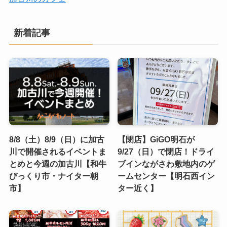
新着記事
8/8（土）8/9（日）に加古
【閉店】GiGO明石が
川で開催されるイベントま
9/27（日）で閉店！ドライ
とめと今週の加古川【和牛
ブインながさわ敷地内のゲ
びっくり市・ナイター朝
ームセンター【明石西イン
市】
ター近く】