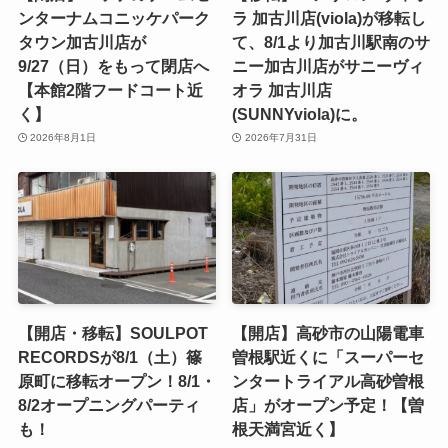
ンターナムコニッケパーク
ラ 加古川店(viola)が移転し
タウン加古川店が
て、8/1より加古川駅南のサ
9/27（日）をもって閉店へ
ニー加古川店がサニーヴィ
【本館2階フードコート近
オラ 加古川店
く】
(SUNNYviola)に。
2026年8月1日
2026年7月31日
【開店・移転】SOULPOT
【開店】高砂市の山陽電車
RECORDSが8/1（土）篠
曽根駅近くに「スーパーセ
原町に移転オープン！8/1・
ンタートライアル高砂曽根
8/2オープニングパーティ
店」がオープン予定！【曽
も！
根天満宮近く】