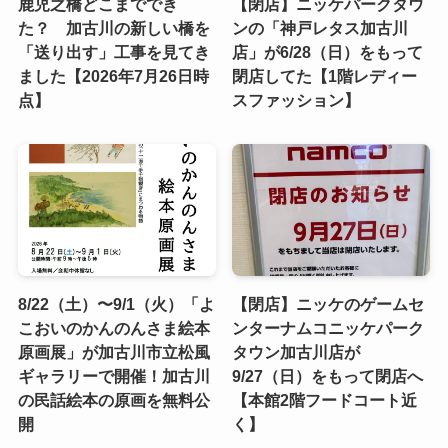
鹿児之橋どこまででき
【閉店】ニッケパークタウ
た？ 加古川の新しい橋を
ンの「神戸レタス加古川
「送り出す」工事を見てき
店」が6/28（日）をもって
ました【2026年7月26日時
閉店してた【1階レディー
点】
スファッション】
8/22（土）〜9/1（火）「よ
【閉店】ニッケのゲームセ
こおいのかんのんさま絵本
ンターナムコニッケパーク
原画展」が加古川市立松風
タウン加古川店が
ギャラリーで開催！加古川
9/27（日）をもって閉店へ
の民話絵本の原画を無料公
【本館2階フードコート近
開
く】