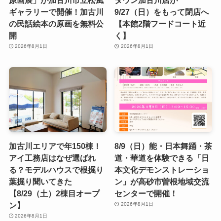
ギャラリーで開催！加古川
9/27（日）をもって閉店へ
の民話絵本の原画を無料公
【本館2階フードコート近
開
く】
2026年8月1日
2026年8月1日
加古川エリアで年150棟！
8/9（日）能・日本舞踊・茶
アイ工務店はなぜ選ばれ
道・華道を体験できる「日
る？モデルハウスで根掘り
本文化デモンストレーショ
葉掘り聞いてきた
ン」が高砂市曽根地域交流
【8/29（土）2棟目オープ
センターで開催！
ン】
2026年8月1日
2026年8月1日