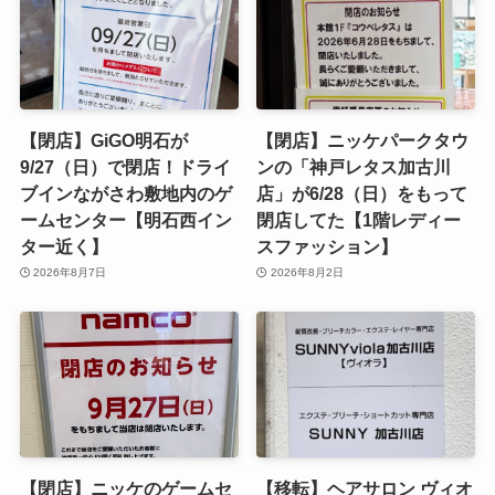
【閉店】GiGO明石が
【閉店】ニッケパークタウ
9/27（日）で閉店！ドライ
ンの「神戸レタス加古川
ブインながさわ敷地内のゲ
店」が6/28（日）をもって
ームセンター【明石西イン
閉店してた【1階レディー
ター近く】
スファッション】
2026年8月7日
2026年8月2日
【閉店】ニッケのゲームセ
【移転】ヘアサロン ヴィオ