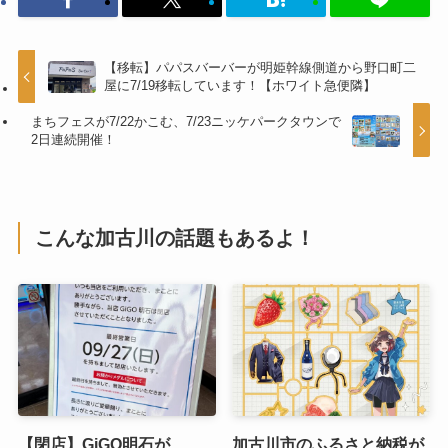
【移転】パパスバーバーが明姫幹線側道から野口町二
屋に7/19移転しています！【ホワイト急便隣】
まちフェスが7/22かこむ、7/23ニッケパークタウンで
2日連続開催！
こんな加古川の話題もあるよ！
【閉店】GiGO明石が
加古川市のふるさと納税が