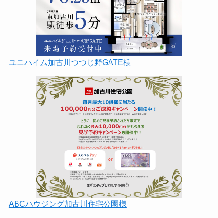
ユニハイム加古川つつじ野GATE様
ABCハウジング加古川住宅公園様