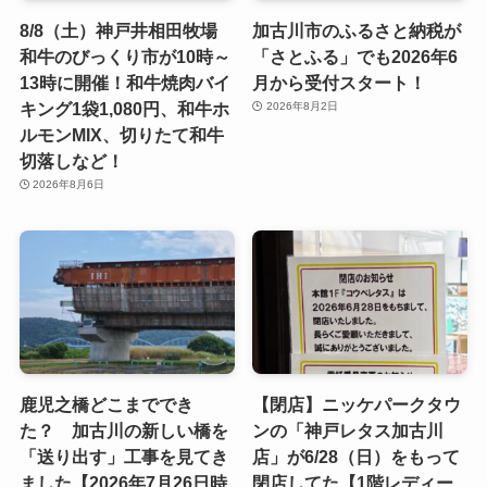
8/8（土）神戸井相田牧場
加古川市のふるさと納税が
和牛のびっくり市が10時～
「さとふる」でも2026年6
13時に開催！和牛焼肉バイ
月から受付スタート！
キング1袋1,080円、和牛ホ
2026年8月2日
ルモンMIX、切りたて和牛
切落しなど！
2026年8月6日
鹿児之橋どこまででき
【閉店】ニッケパークタウ
た？ 加古川の新しい橋を
ンの「神戸レタス加古川
「送り出す」工事を見てき
店」が6/28（日）をもって
ました【2026年7月26日時
閉店してた【1階レディー