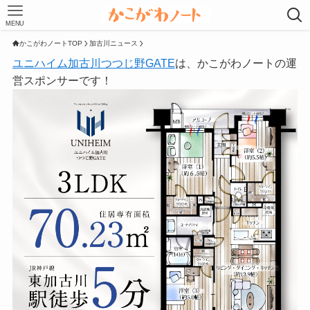
MENU
かこがわノートTOP
加古川ニュース
ユニハイム加古川つつじ野GATE
は、かこがわノートの運
営スポンサーです！