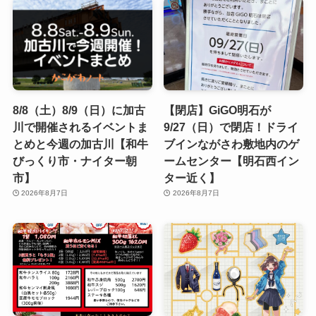
8/8（土）8/9（日）に加古
【閉店】GiGO明石が
川で開催されるイベントま
9/27（日）で閉店！ドライ
とめと今週の加古川【和牛
ブインながさわ敷地内のゲ
びっくり市・ナイター朝
ームセンター【明石西イン
市】
ター近く】
2026年8月7日
2026年8月7日